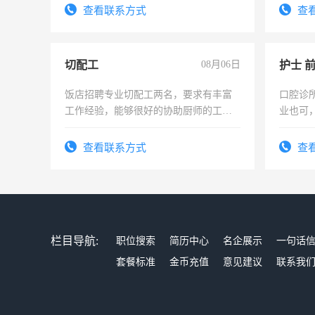
查看联系方式
查
切配工
08月06日
护士 
饭店招聘专业切配工两名，要求有丰富
口腔诊
工作经验，能够很好的协助厨师的工
业也可
作。包吃住，每月有公休，工资3500-
强。面
4500。
查看联系方式
查
栏目导航:
职位搜索
简历中心
名企展示
一句话
套餐标准
金币充值
意见建议
联系我