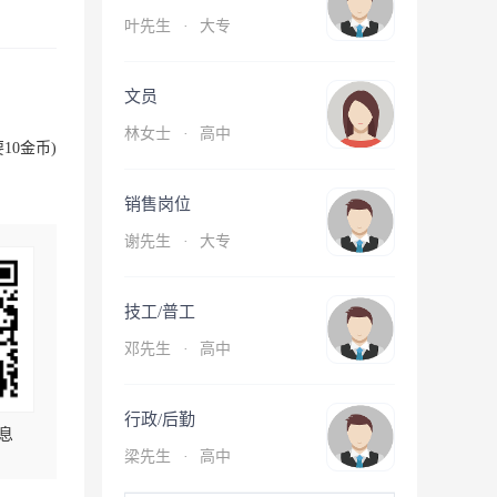
叶先生
·
大专
文员
林女士
·
高中
10金币)
销售岗位
谢先生
·
大专
技工/普工
邓先生
·
高中
行政/后勤
息
梁先生
·
高中