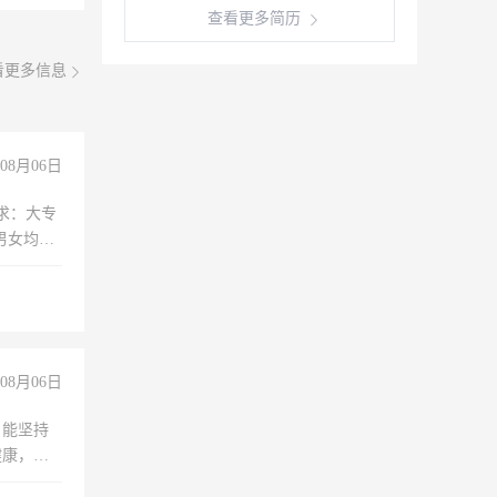
查看更多简历
看更多信息
08月06日
求：大专
男女均
过医药代
+绩效，
08月06日
，能坚持
健康，有
无犯罪记