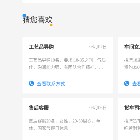
猜您喜欢
工艺品导购
08月07日
车间女
工艺品导购10名，要求;18-35之间，气质
招聘18
佳，沟通能力强，有团队合作精神，有
资约35
上进心，有工作经验者优先！
险，有
查看联系方式
查
售后客服
08月06日
货车司
售后客服20名，女性，20-30周岁，单
招聘货
休，国家节假日休息
吃苦耐劳