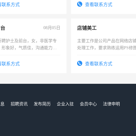
录，客服要求45岁以下高中以
看联系方式
查看联系方式
懂电脑工作认真，性格开朗有
能力，工程，懂水电维修。
前台
08月05日
店铺美工
所聘护士及前台，女，非医学专
主要工作是公司产品在网络店
，形象好，气质佳，沟通能力
处理工作，要求熟练运用PS修图
试，周日休息。
作时间每天8小时，待遇优厚。
看联系方式
查看联系方式
信息
招聘资讯
发布简历
企业入驻
会员中心
法律申明
们