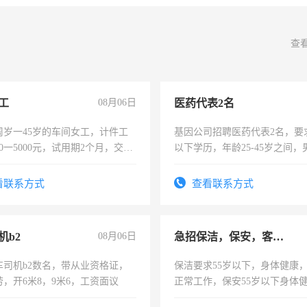
查
工
08月06日
医药代表2名
周岁一45岁的车间女工，计件工
基因公司招聘医药代表2名，要
00一5000元，试用期2个月，交五
以下学历，年龄25-45岁之间，
年薪假，年底福利
可，需要具有营销经验，从事
表或者有医学资质的优先，底薪
看联系方式
查看联系方式
交五险。
机b2
08月06日
急招保洁，保安，客服，工程
车司机b2数名，带从业资格证，
保洁要求55岁以下，身体健康
，开6米8，9米6，工资面议
正常工作，保安55岁以下身体
责任心形象端庄，遵纪守法，