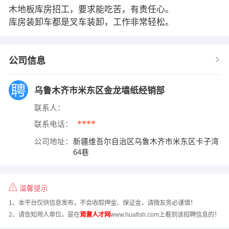
木地板库房招工，要求能吃苦，有责任心。
库房装卸车都是叉车装卸，工作非常轻松。
公司信息
乌鲁木齐市米东区金龙墙纸经销部
联系人：
****
联系电话：
公司地址：
新疆维吾尔自治区乌鲁木齐市米东区卡子湾
64巷
温馨提示
1、本平台仅供信息发布，不会收取押金、保证金，请微友务必谨慎！
2、请告知用人单位，是在
焉耆人才网
www.huafish.com上看到该招聘信息的！