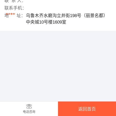
联 系 人：
联系手机：
****
地 址：
乌鲁木齐水磨沟立井街198号（丽景名都）
中央城10号楼1609室
返回首页
电话咨询